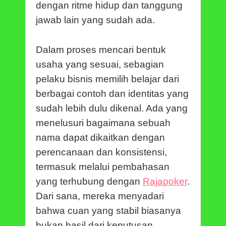
dengan ritme hidup dan tanggung
jawab lain yang sudah ada.
Dalam proses mencari bentuk
usaha yang sesuai, sebagian
pelaku bisnis memilih belajar dari
berbagai contoh dan identitas yang
sudah lebih dulu dikenal. Ada yang
menelusuri bagaimana sebuah
nama dapat dikaitkan dengan
perencanaan dan konsistensi,
termasuk melalui pembahasan
yang terhubung dengan
Rajapoker
.
Dari sana, mereka menyadari
bahwa cuan yang stabil biasanya
bukan hasil dari keputusan