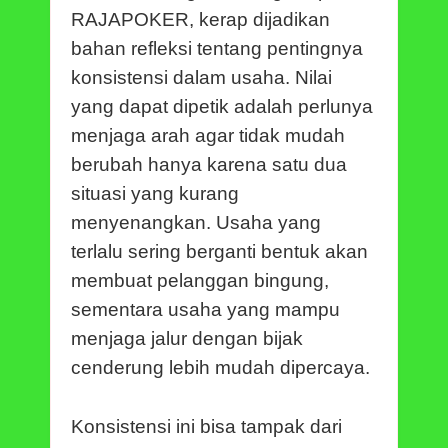
RAJAPOKER, kerap dijadikan
bahan refleksi tentang pentingnya
konsistensi dalam usaha. Nilai
yang dapat dipetik adalah perlunya
menjaga arah agar tidak mudah
berubah hanya karena satu dua
situasi yang kurang
menyenangkan. Usaha yang
terlalu sering berganti bentuk akan
membuat pelanggan bingung,
sementara usaha yang mampu
menjaga jalur dengan bijak
cenderung lebih mudah dipercaya.
Konsistensi ini bisa tampak dari