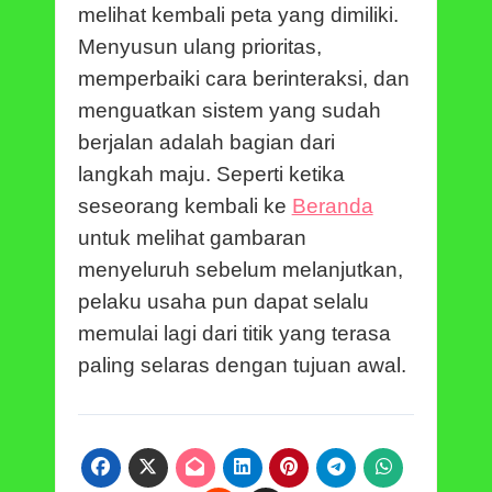
melihat kembali peta yang dimiliki.
Menyusun ulang prioritas,
memperbaiki cara berinteraksi, dan
menguatkan sistem yang sudah
berjalan adalah bagian dari
langkah maju. Seperti ketika
seseorang kembali ke
Beranda
untuk melihat gambaran
menyeluruh sebelum melanjutkan,
pelaku usaha pun dapat selalu
memulai lagi dari titik yang terasa
paling selaras dengan tujuan awal.