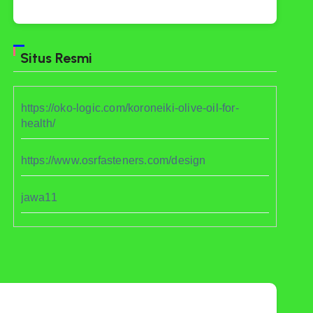
Situs Resmi
https://oko-logic.com/koroneiki-olive-oil-for-
health/
https://www.osrfasteners.com/design
jawa11
https://dammam-cleaning.com/
bento11
https://www.geocities.ws/cenat/joker11/