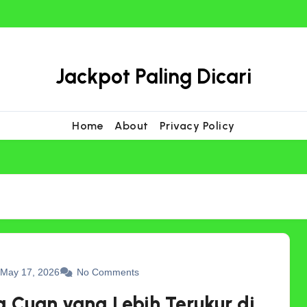
Jackpot Paling Dicari
Home
About
Privacy Policy
May 17, 2026
No Comments
g Cuan yang Lebih Terukur di