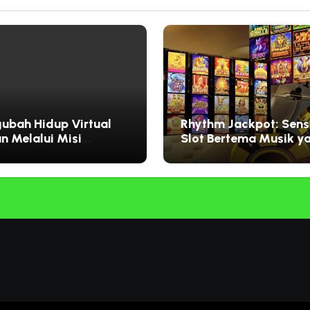
ubah Hidup Virtual
Rhythm Jackpot: Sens
n Melalui Misi
Slot Bertema Musik y
lamatan Digital
Bikin Ketagihan