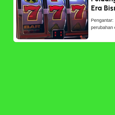
Era Bi
Usaha 
Pengantar:
perubahan 