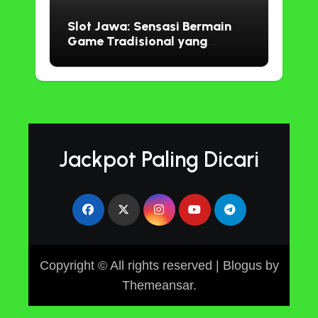
Slot Jawa: Sensasi Bermain
Game Tradisional yang
Menghibur
Jackpot Paling Dicari
Copyright © All rights reserved
|
Blogus
by
Themeansar
.