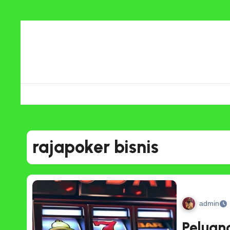
Skip
to
content
rajapoker bisnis
admin
Peluan