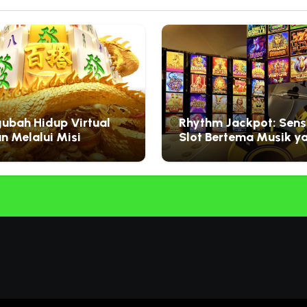
ubah Hidup Virtual
Rhythm Jackpot: Sens
n Melalui Misi
Slot Bertema Musik y
lamatan Digital
Bikin Ketagihan