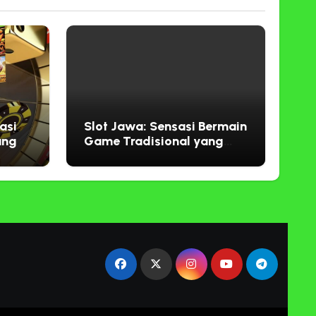
https://www.vernonparkgym.com/
asi
Slot Jawa: Sensasi Bermain
ang
Game Tradisional yang
Menghibur