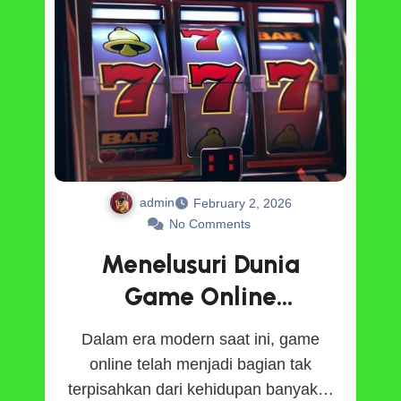
admin
February 2, 2026
No Comments
Menelusuri Dunia
Game Online
Berkualitas dari
Dalam era modern saat ini, game
Jawa11: Pengalaman
online telah menjadi bagian tak
Bermain yang Aman
terpisahkan dari kehidupan banyak…