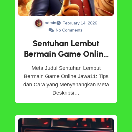
admin
February 14, 2026
No Comments
Sentuhan Lembut
Bermain Game Online
Jawa11: Tips dan Cara
Meta Judul Sentuhan Lembut
yang Menyenangkan
Bermain Game Online Jawa11: Tips
dan Cara yang Menyenangkan Meta
Deskripsi…