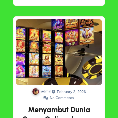
dan Menyenangkan
admin
February 2, 2026
No Comments
Menyambut Dunia