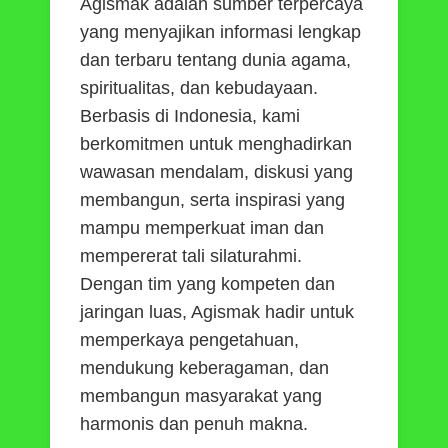
Agismak adalah sumber terpercaya
yang menyajikan informasi lengkap
dan terbaru tentang dunia agama,
spiritualitas, dan kebudayaan.
Berbasis di Indonesia, kami
berkomitmen untuk menghadirkan
wawasan mendalam, diskusi yang
membangun, serta inspirasi yang
mampu memperkuat iman dan
mempererat tali silaturahmi.
Dengan tim yang kompeten dan
jaringan luas, Agismak hadir untuk
memperkaya pengetahuan,
mendukung keberagaman, dan
membangun masyarakat yang
harmonis dan penuh makna.