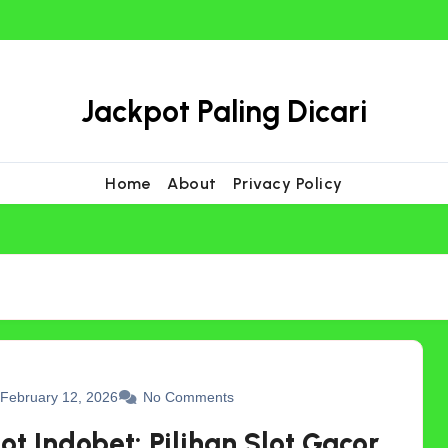
Jackpot Paling Dicari
Home
About
Privacy Policy
February 12, 2026
No Comments
lot Indobet: Pilihan Slot Gacor