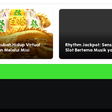
ubah Hidup Virtual
Rhythm Jackpot: Sens
n Melalui Misi
Slot Bertema Musik y
lamatan Digital
Bikin Ketagihan