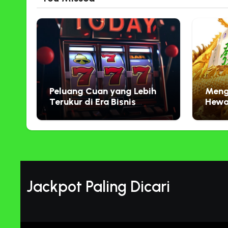
Peluang Cuan yang Lebih
Meng
Terukur di Era Bisnis
Hewa
Modern Redaksi Wawasan
Penye
Usaha 10 Mei 2026
Jackpot Paling Dicari