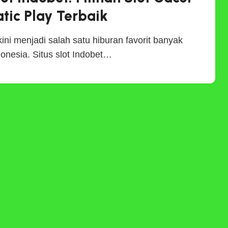
tic Play Terbaik
 kini menjadi salah satu hiburan favorit banyak
donesia. Situs slot Indobet…