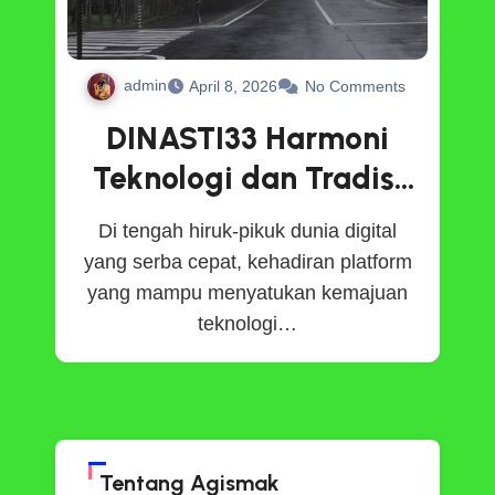
admin
April 8, 2026
No Comments
DINASTI33 Harmoni
Teknologi dan Tradisi
Spiritual Jepang
Di tengah hiruk-pikuk dunia digital
dalam Satu Platform
yang serba cepat, kehadiran platform
yang mampu menyatukan kemajuan
teknologi…
Tentang Agismak