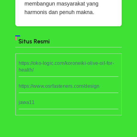
membangun masyarakat yang
harmonis dan penuh makna.
Situs Resmi
https://oko-logic.com/koroneiki-olive-oil-for-
health/
https://www.osrfasteners.com/design
jawa11
https://dammam-cleaning.com/
bento11